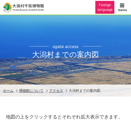
Foreign
language
ogata access
大潟村までの案内図
ホーム
博物館について
アクセス
大潟村までの案内図
地図の上をクリックするとそれぞれ拡大表示できます。