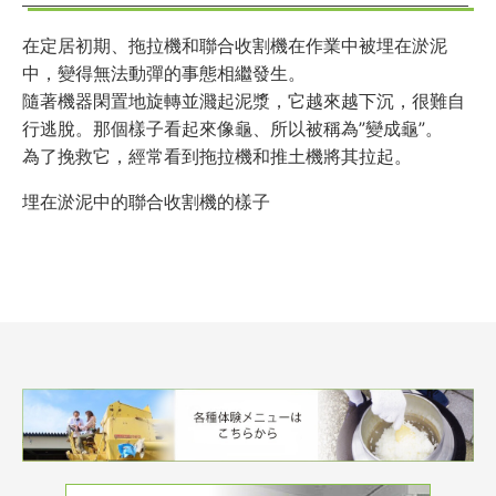
在定居初期、拖拉機和聯合收割機在作業中被埋在淤泥
中，變得無法動彈的事態相繼發生。
隨著機器閑置地旋轉並濺起泥漿，它越來越下沉，很難自
行逃脫。那個樣子看起來像龜、所以被稱為”變成龜”。
為了挽救它，經常看到拖拉機和推土機將其拉起。
埋在淤泥中的聯合收割機的樣子