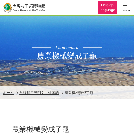
Foreign
language
kameninaru
農業機械變成了龜
ホーム
常設展示説明文 外国語
農業機械變成了龜
農業機械變成了龜