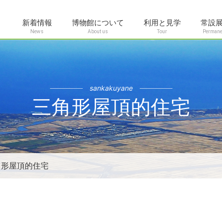
新着情報
博物館について
利用と見学
常設
News
About us
Tour
Permanen
sankakuyane
三角形屋頂的住宅
角形屋頂的住宅