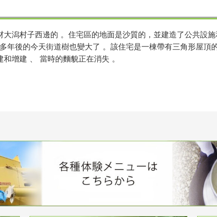
材大潟村子西邊的 。住宅區的地面是沙質的，並建造了公共設施
 50 多年後的今天街道樹也變大了 。該住宅是一棟帶有三角形屋頂
和增建 、 當時的麵貌正在消失 。