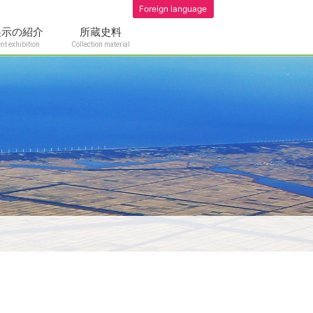
Foreign language
展示の紹介
所蔵史料
t exhibition
Collection material